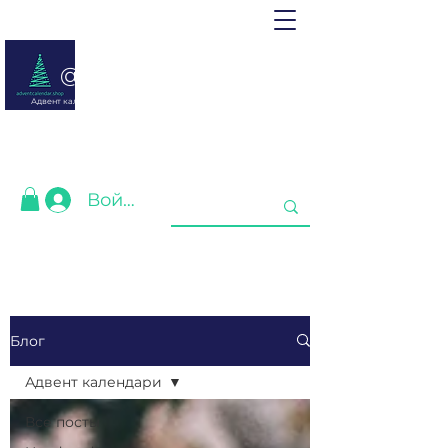
@ adventcalendar.shop
Адвент календарь - это календарь ожидания Рождества или
Нового года.
Мы собрали лучшие для Вас❤️
Войти
Блог
Адвент календари
Все посты