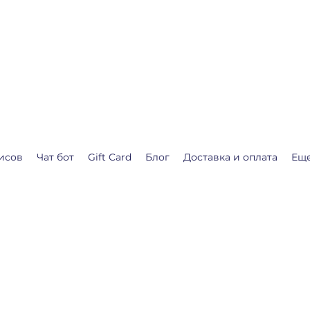
.shop
о календарь ожидания Рождества или Нового года.
я Вас❤️
исов
Чат бот
Gift Card
Блог
Доставка и оплата
Ещ