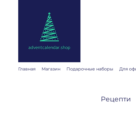
@
adventcalendar
Адвент календарь - эт
Мы собрали лучшие дл
Главная
Магазин
Подарочные наборы
Для оф
Рецепти