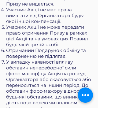
Призу не видається.
Учасник Акції не має права
вимагати від Організатора будь-
якої іншої компенсації.
Учасник Акції не може передати
право отримання Призу в рамках
цієї Акції та на умовах цих Правил
будь-якій третій особі.
Отриманий Подарунок обміну та
поверненню не підлягає.
У випадку наявності впливу
обставин непереборної сили
(форс-мажор) ця Акція на розсуд
Організатора або скасовується або
переноситься на інший період. До
обставин форс-мажору відносяться
будь-які обставини, що виникли,
діють поза волею чи впливом
Організатора Акції.
Проведення цієї Акції є виключною
волею та правом Організатора.
Ніхто не може змусити
Організатора у проведенні цієї