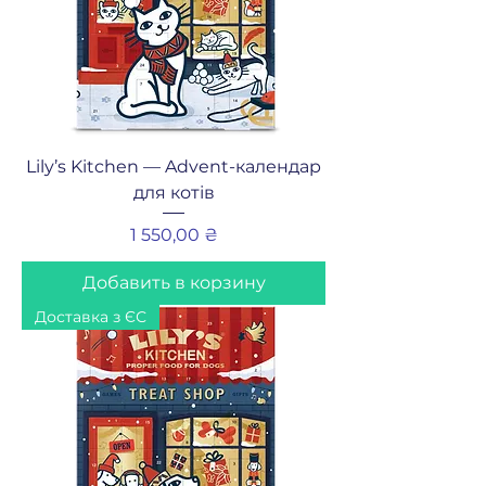
Lily’s Kitchen — Advent-календар
для котів
Цена
1 550,00 ₴
Добавить в корзину
Доставка з ЄС