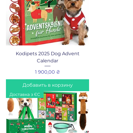
Kodipets 2025 Dog Advent
Calendar
Цена
1 900,00 ₴
Добавить в корзину
Доставка з ЄС