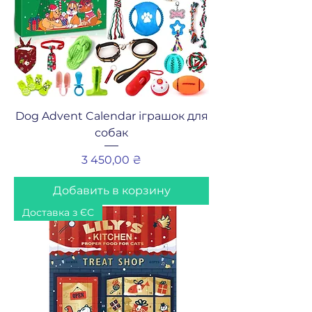
Dog Advent Calendar іграшок для
собак
Цена
3 450,00 ₴
Добавить в корзину
Доставка з ЄС