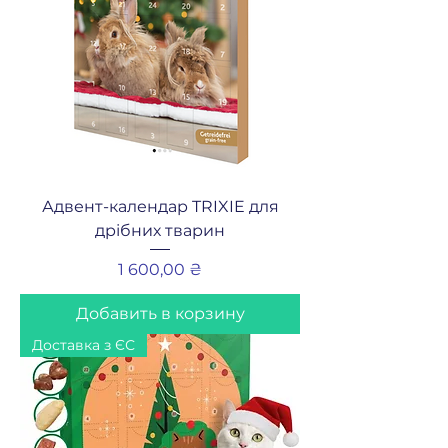
Адвент-календар TRIXIE для
дрібних тварин
Цена
1 600,00 ₴
Добавить в корзину
Доставка з ЄС