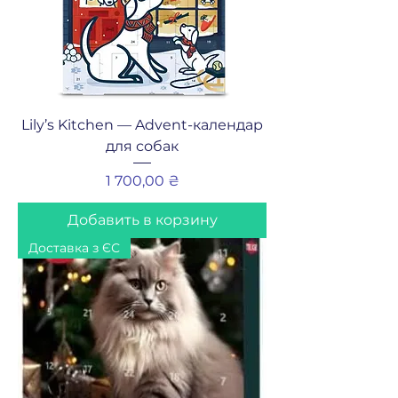
Lily’s Kitchen — Advent-календар
для собак
Цена
1 700,00 ₴
Добавить в корзину
Доставка з ЄС