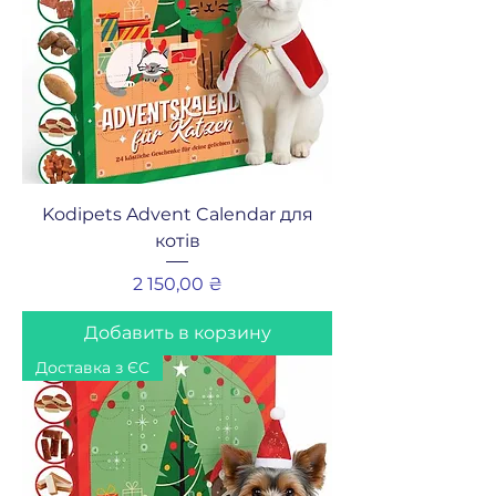
Kodipets Advent Calendar для
котів
Цена
2 150,00 ₴
Добавить в корзину
Доставка з ЄС