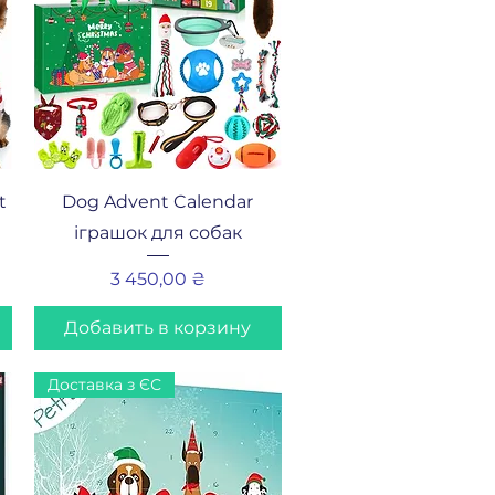
Быстрый просмотр
t
Dog Advent Calendar
іграшок для собак
Цена
3 450,00 ₴
Добавить в корзину
Доставка з ЄС