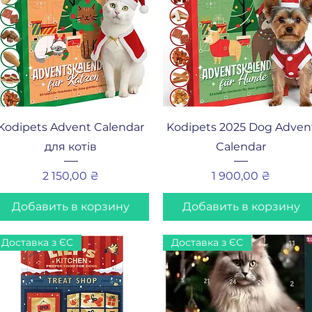
Быстрый просмотр
Быстрый просмотр
Kodipets Advent Calendar
Kodipets 2025 Dog Adven
для котів
Calendar
Цена
Цена
2 150,00 ₴
1 900,00 ₴
Добавить в корзину
Добавить в корзину
Доставка з ЄС
Доставка з ЄС