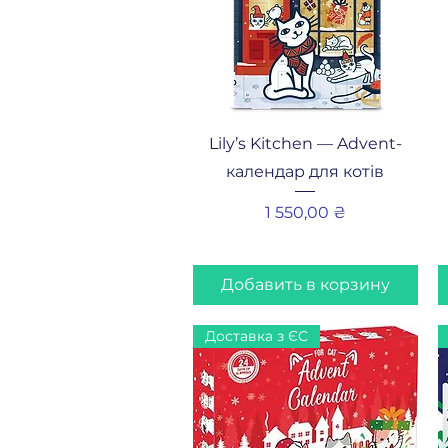
Быстрый просмотр
Lily’s Kitchen — Advent-
календар для котів
Цена
1 550,00 ₴
Добавить в корзину
Доставка з ЄС