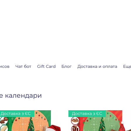
.shop
о календарь ожидания Рождества или Нового года.
я Вас❤️
исов
Чат бот
Gift Card
Блог
Доставка и оплата
Ещ
е календари
Доставка з ЄС
Доставка з ЄС