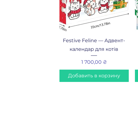
Быстрый просмотр
Festive Feline — Адвент-
календар для котів
Цена
1 700,00 ₴
Добавить в корзину
@ adventcalendar.s