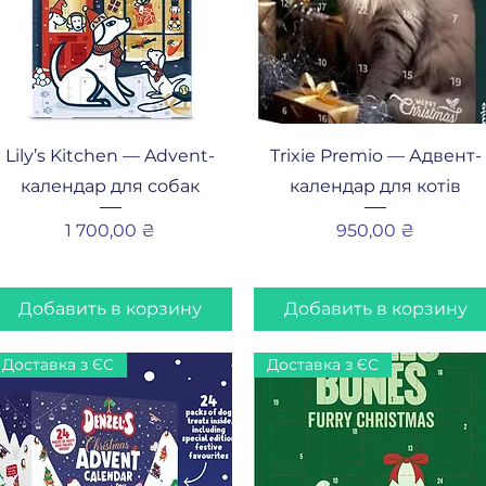
Быстрый просмотр
Быстрый просмотр
Lily’s Kitchen — Advent-
Trixie Premio — Адвент-
календар для собак
календар для котів
Цена
Цена
1 700,00 ₴
950,00 ₴
Добавить в корзину
Добавить в корзину
Доставка з ЄС
Доставка з ЄС