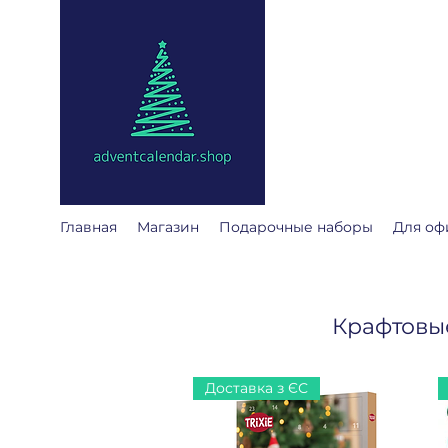
@
adventcalendar
Адвент календарь - эт
Мы собрали лучшие дл
Главная
Магазин
Подарочные наборы
Для оф
Крафтовы
Доставка з ЄС