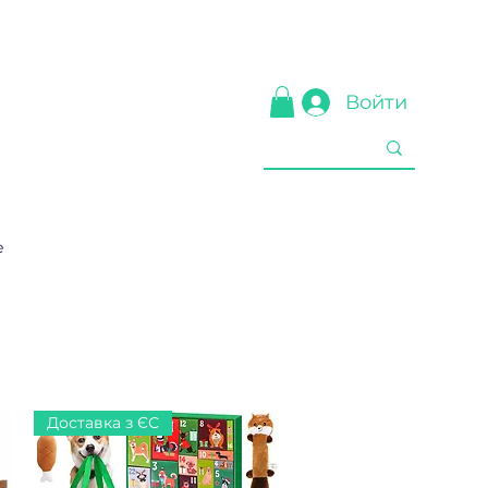
Войти
е
Доставка з ЄС