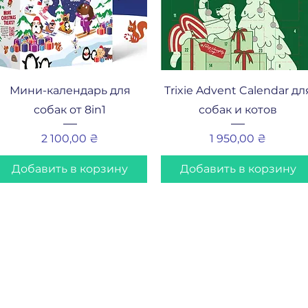
Быстрый просмотр
Быстрый просмотр
Мини-календарь для
Trixie Advent Calendar дл
собак от 8in1
собак и котов
Цена
Цена
2 100,00 ₴
1 950,00 ₴
Добавить в корзину
Добавить в корзину
Публич
hop
Полити