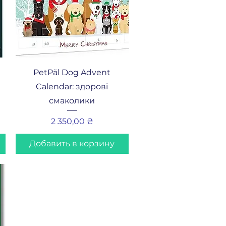
Быстрый просмотр
PetPäl Dog Advent
Calendar: здорові
смаколики
Цена
2 350,00 ₴
Добавить в корзину