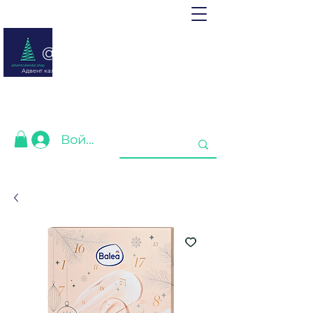
@ adventcalendar.shop
Адвент календарь - это календарь ожидания Рождества или
Нового года.
Мы собрали лучшие для Вас❤️
Войти