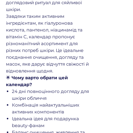
доглядовий ритуал для сяйливої
шкіри.
Завдяки таким активним
інгредієнтам, як гіалуронова
кислота, пантенол, ніацинамід та
вітамін C, календар пропонує
різноманітний асортимент для
різних потреб шкіри. Це ідеальне
поєднання очищення, догляду та
масок, яке дарує відчуття свіжості й
відновлення щодня.
🌟
Чому варто обрати цей
календар?
24 дні повноцінного догляду для
шкіри обличчя
Комбінація найактуальніших
активних компонентів
Ідеальна ідея для подарунка
beauty-фанам
Баланс очищення, живлення та