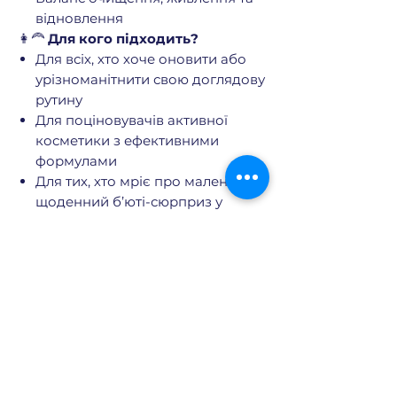
відновлення
👩‍🦰
Для кого підходить?
Для всіх, хто хоче оновити або
урізноманітнити свою доглядову
рутину
Для поціновувачів активної
косметики з ефективними
формулами
Для тих, хто мріє про маленький
щоденний б’юті-сюрприз у
грудні
Що входить в календар
AHA Peeling Konzentrat
Hyaluron Konzentrat
Retinol Oil
Еще нет отзывов
Ceramide Creme
Поделитесь своим мнением.
Маски, засоби для очищення та