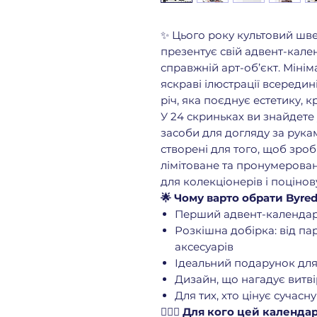
✨ Цього року культовий шв
презентує свій адвент-кален
справжній арт-об’єкт. Мінім
яскраві ілюстрації всереди
річ, яка поєднує естетику, к
У 24 скриньках ви знайдете
засоби для догляду за рукам
створені для того, щоб зро
лімітоване та пронумерова
для колекціонерів і поцінов
🌟 Чому варто обрати Byred
Перший адвент-календар 
Розкішна добірка: від пар
аксесуарів
Ідеальний подарунок для
Дизайн, що нагадує витв
Для тих, хто цінує сучасн
👩‍❤️‍👨
Для кого цей календа