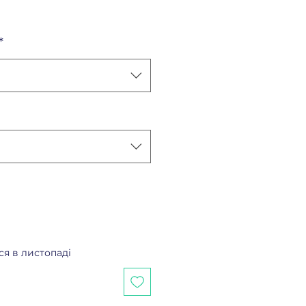
ена
*
ся в листопаді