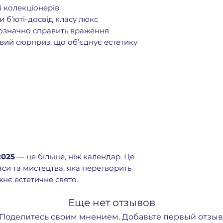
Desert Dawn E
і колекціонерів
🕯
Свічки (3):
и б’юті-досвід класу люкс
Bibliothèque c
нозначно справить враження
Tree House can
овий сюрприз, що об’єднує естетику
(ще одна аром
🖤
Догляд:
Blanche Hand C
La Tulipe Hand
RONML Body Was
Chromophobia Li
✨
Парфум для во
Bal d'Afrique H
🔗
Аксесуари (5)
Wick Trimmer
2025
— це більше, ніж календар. Це
Squeezer
аси та мистецтва, яка перетворить
Hairbrush
жнє естетичне свято.
Pocket Mirror 
Ще один beau
Еще нет отзывов
Поделитесь своим мнением. Добавьте первый отзыв