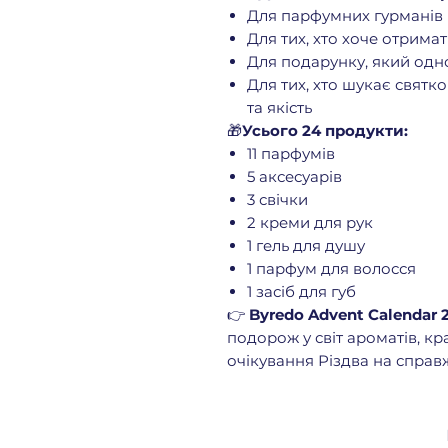
Для парфумних гурманів 
Для тих, хто хоче отримат
Для подарунку, який од
Для тих, хто шукає святк
та якість
🎁
Усього 24 продукти:
11 парфумів
5 аксесуарів
3 свічки
2 креми для рук
1 гель для душу
1 парфум для волосся
1 засіб для губ
👉
Byredo Advent Calendar 
подорож у світ ароматів, кр
очікування Різдва на справ