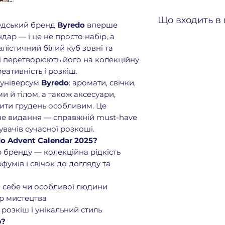
Що входить в
едський бренд
Byredo
вперше
дар — і це не просто набір, а
🌸
Парфуми (11):
алістичний білий куб зовні та
Blanche Eau de
ні перетворюють його на колекційну
Blanche Eau de
реативність і розкіш.
Gypsy Water Ea
 універсум
Byredo
: аромати, свічки,
RONML Eau de P
и й тілом, а також аксесуари,
Mojave Ghost E
бити грудень особливим. Це
size)
не видання — справжній must-have
Mojave Ghost E
увачів сучасної розкоші.
size)
o Advent Calendar 2025?
La Tulipe Eau d
бренду — колекційна рідкість
Gypsy Water Ro
(travel size)
фумів і свічок до догляду та
Bal d'Afrique 
(travel size)
 себе чи особливої людини
Bal d'Afrique 
ір мистецтва
Gypsy Water E
у розкіш і унікальний стиль
RONML Eau de 
р?