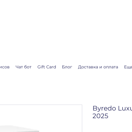
.shop
о календарь ожидания Рождества или Нового года.
я Вас❤️
исов
Чат бот
Gift Card
Блог
Доставка и оплата
Ещ
Byredo Lux
2025