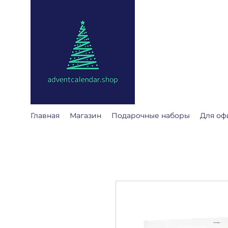
@
adventcalendar
Адвент календарь - эт
Мы собрали лучшие дл
Главная
Магазин
Подарочные наборы
Для оф