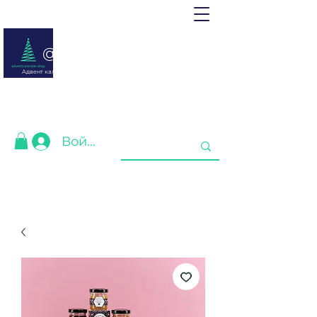
@ adventcalendar.shop
Адвент календарь - это календарь ожидания Рождества или
Нового года.
Мы собрали лучшие для Вас❤️
Войти