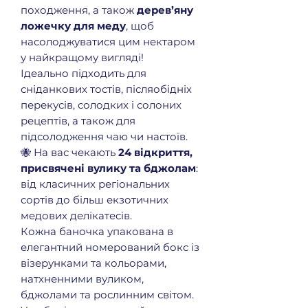
походження, а також
дерев’яну
ложечку для меду
, щоб
насолоджуватися цим нектаром
у найкращому вигляді!
Ідеально підходить для
сніданкових тостів, післяобідніх
перекусів, солодких і солоних
рецептів, а також для
підсолодження чаю чи настоїв.
🐝 На вас чекають
24 відкриття,
присвячені вулику та бджолам
:
від класичних регіональних
сортів до більш екзотичних
медових делікатесів.
Кожна баночка упакована в
елегантний номерований бокс із
візерунками та кольорами,
натхненними вуликом,
бджолами та рослинним світом.