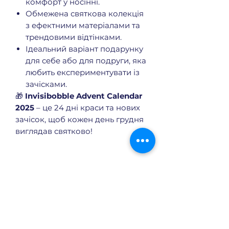
комфорт у носінні.
Обмежена святкова колекція
з ефектними матеріалами та
трендовими відтінками.
Ідеальний варіант подарунку
для себе або для подруги, яка
любить експериментувати із
зачісками.
🎁
Invisibobble Advent Calendar
2025
– це 24 дні краси та нових
зачісок, щоб кожен день грудня
виглядав святково!
Що входить в календар
Original Hair Ties × 6
Slim Hair Ties × 5
Power Strong Grip Hair Ties × 3
Еще нет отзывов
Nano Tie × 1
Поделитесь своим мнением.