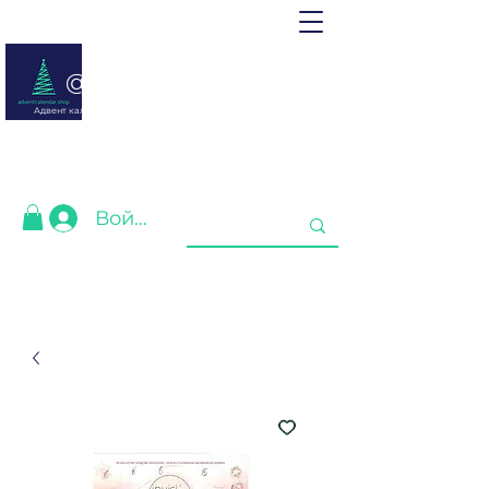
@ adventcalendar.shop
Адвент календарь - это календарь ожидания Рождества или
Нового года.
Мы собрали лучшие для Вас❤️
Войти