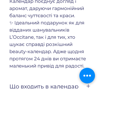
Календар поєднує догляд і
аромат, даруючи гармонійний
баланс чуттєвості та краси.
✨ Ідеальний подарунок як для
відданих шанувальників
L’Occitane, так і для тих, хто
шукає справді розкішний
beauty-календар. Адже щодня
протягом 24 днів ви отримаєте
маленький привід для радості.
Що входить в календар
8 продуктів для догляду за
тілом:
L'Occitane Almond Supple Skin
Еще нет отзывов
Oil 50ml (тревел-формат)
Поделитесь своим мнением.
L'Occitane Shea Butter Foot
Добавьте первый отзыв.
Cream 30ml (тревел-формат)