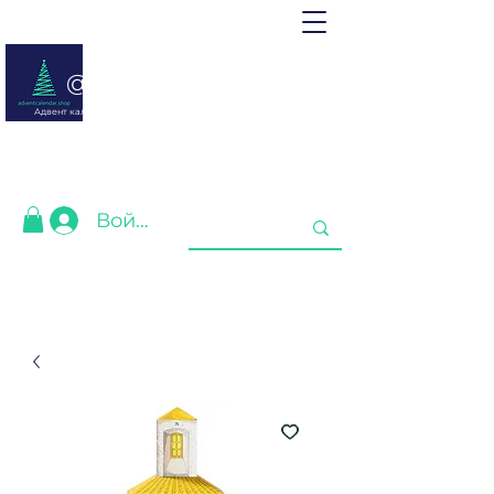
@ adventcalendar.shop
Адвент календарь - это календарь ожидания Рождества или
Нового года.
Мы собрали лучшие для Вас❤️
Войти