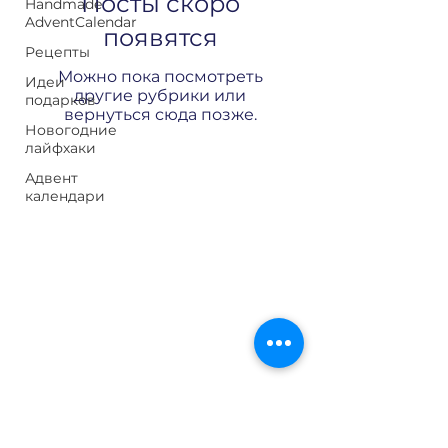
Посты скоро
Handmade
AdventCalendar
появятся
Рецепты
Можно пока посмотреть
Идеи
другие рубрики или
подарков
вернуться сюда позже.
Новогодние
лайфхаки
Адвент
календари