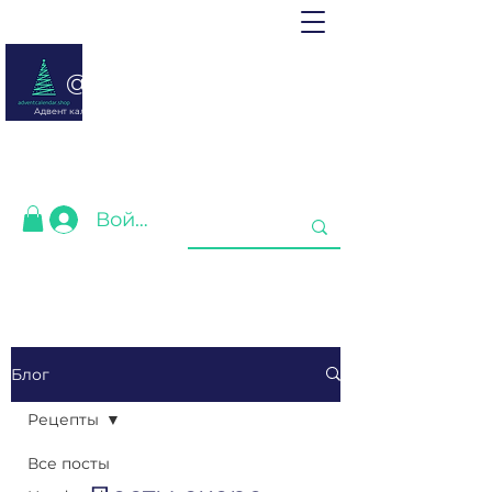
@ adventcalendar.shop
Адвент календарь - это календарь ожидания Рождества или
Нового года.
Мы собрали лучшие для Вас❤️
Войти
Блог
Рецепты
Все посты