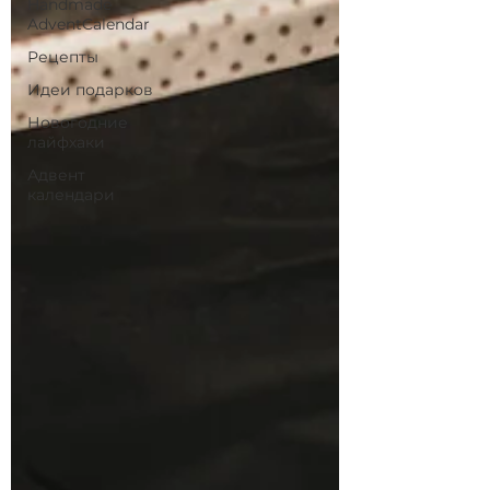
Handmade
AdventCalendar
Рецепты
Идеи подарков
Новогодние
лайфхаки
Адвент
календари