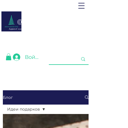
@ adventcalendar.shop
Адвент календарь - это календарь ожидания Рождества или
Нового года.
Мы собрали лучшие для Вас❤️
Войти
Блог
Идеи подарков
Все посты